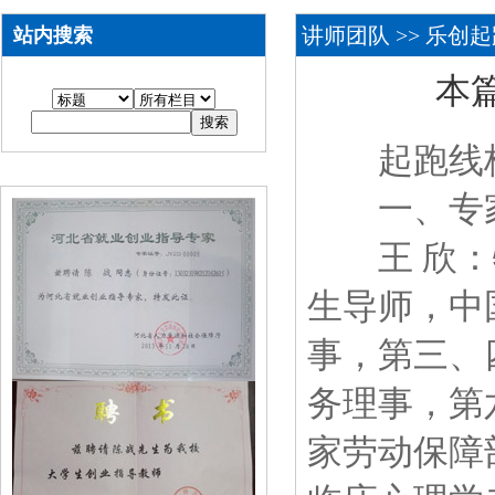
讲师团队
>> 乐创
站内搜索
本篇
起跑线核
一、专家
王 欣：特
生导师，中
事，第三、
务理事，第
家劳动保障