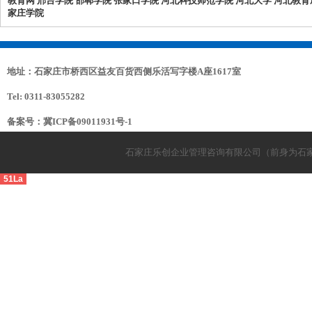
教育网
邢台学院
邯郸学院
张家口学院
河北科技师范学院
河北大学
河北教育
家庄学院
地址：石家庄市桥西区益友百货西侧乐活写字楼A座1617室
Tel: 0311-83055282
备案号：
冀ICP备09011931号-1
石家庄乐创企业管理咨询有限公司（前身为石
51La