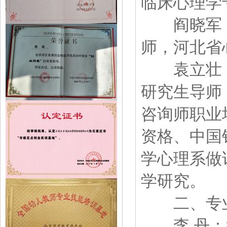
临床心理学
阎晓军：
师，河北省
袁立壮：
研究生导师
咨询师职业
资格、中国
学心理系做
学研究。
二、专业
李 丹：教