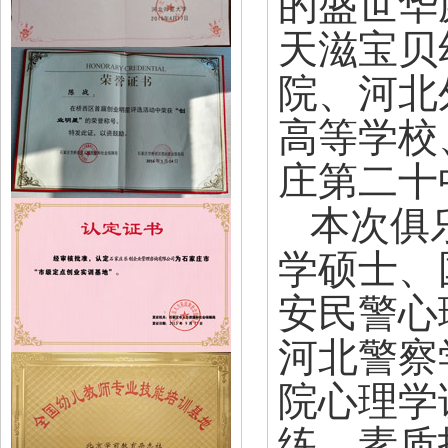
的盛世华
天滋宝贝
院、河北
高等学校
庄第二十
本次俱
学硕士、
安民警心
河北警察
院心理学
练、素质