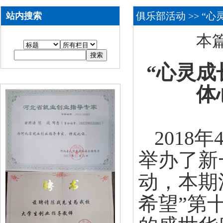
俱乐部活动
>> “
站内搜索
本篇
“
心灵成
体
2018
举办了新
动，本期
希望”第