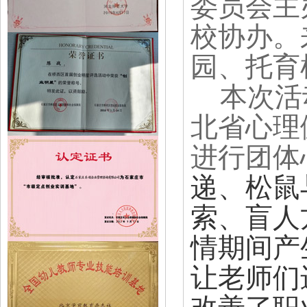
委员会主
校协办
。
园、托育
本次活
北省心理
进行团体
递、松鼠
索、盲人
情期间产
让
老师们